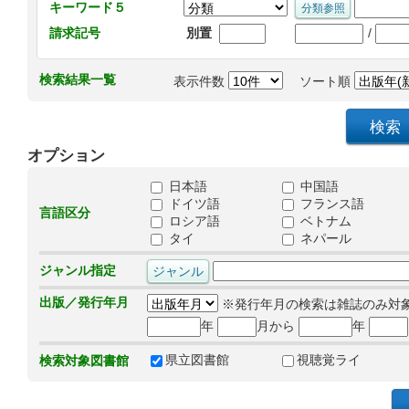
キーワード５
/
請求記号
別置
検索結果一覧
表示件数
ソート順
オプション
日本語
中国語
ドイツ語
フランス語
言語区分
ロシア語
ベトナム
タイ
ネパール
ジャンル指定
出版／発行年月
※発行年月の検索は雑誌のみ対
年
月から
年
県立図書館
視聴覚ライ
検索対象図書館