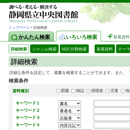
トップページ
> 詳細検索
かんたん検索
いろいろ検索
新着資料
詳細検索
ジャンル検索
NDC分類検索
新着資料
テー
詳細検索
詳細な条件を設定して、蔵書を検索することができます。また、
検索条件
図書
雑誌
視聴覚
児童
地
資料種別
キーワード１
キーワード２
キーワード３
キーワード４