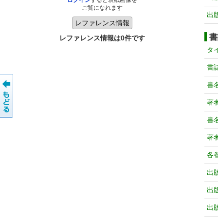
ログイン
すると表紙画像を
ご覧になれます
出
書
レファレンス情報は0件です
タ
書
書
著
書
著
各
出
出
出