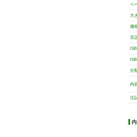
ペ
大
価
言
IS
IS
分
内
注
内