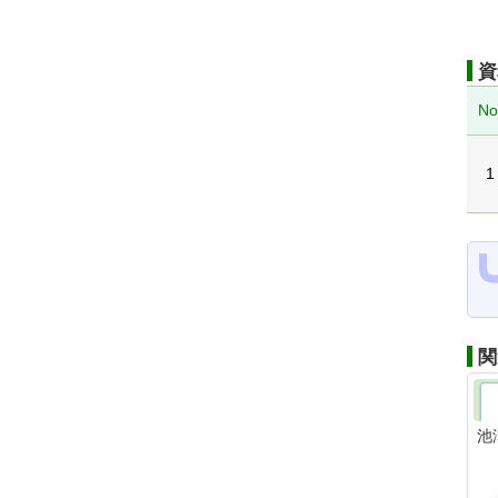
資
No
1
関
池