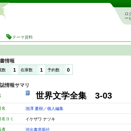
静岡県立図書館 蔵書検索・予約システム
ロ
ー
テーマ資料
書情報
1
1
0
蔵数
在庫数
予約数
誌情報サマリ
世界文学全集 3-0
名
者名
池澤 夏樹／個人編集
者名ヨミ
イケザワ ナツキ
版者
河出書房新社