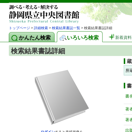
トップページ
>
詳細検索
>
検索結果書誌一覧
> 検索結果書誌詳細
かんたん検索
いろいろ検索
新着資料
検索結果書誌詳細
蔵
所
書
書
著
著
出