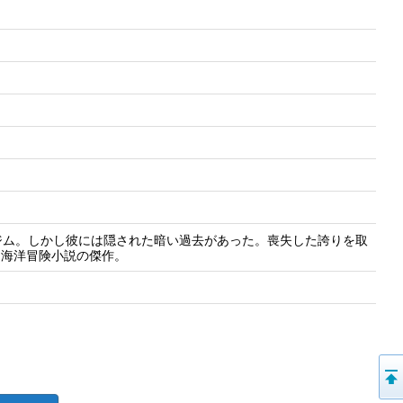
ジム。しかし彼には隠された暗い過去があった。喪失した誇りを取
 海洋冒険小説の傑作。