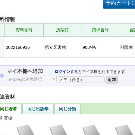
料情報
.
資料番号
所蔵館
請求番号
配
0022150916
県立図書館
908/ｲｹ/
閲覧室
マイ本棚へ追加
ログイン
するとマイ本棚を利用できます。
連資料
同じ著者
同じ出版年
同じ分類
澤 夏樹