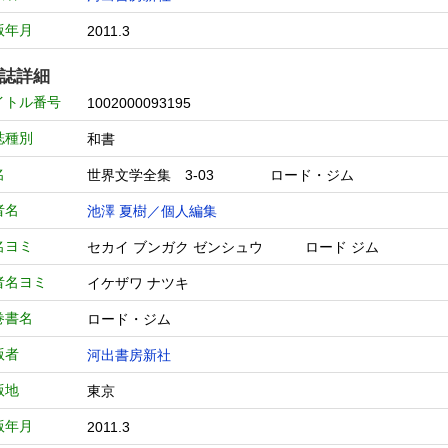
版年月
2011.3
誌詳細
イトル番号
1002000093195
誌種別
和書
名
世界文学全集 3-03 ロード・ジム
者名
池澤 夏樹／個人編集
名ヨミ
セカイ ブンガク ゼンシュウ ロード ジム
者名ヨミ
イケザワ ナツキ
巻書名
ロード・ジム
版者
河出書房新社
版地
東京
版年月
2011.3