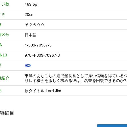
ージ数
469,6p
きさ
20cm
格
￥２６００
語区分
日本語
BN
4-309-70967-3
BN13
978-4-309-70967-3
類
908
東洋のあちこちの港で船長番として厚い信頼を得ている
容紹介
り戻す機会を激しく求める彼は、名誉を回復できるのか?
記
原タイトル:Lord Jim
容細目