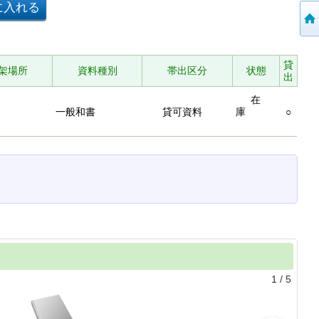
貸
架場所
資料種別
帯出区分
状態
出
在
一般和書
貸可資料
庫
○
1
/
5