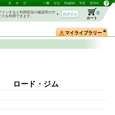
大
中
小
一般
かな
English
中文
한국어
0
グインすると利用状況の確認等のサ
ビスを利用できます。
カート
マイライブラリー
3 ロード・ジム