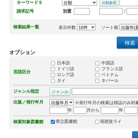
キーワード５
/
請求記号
別置
検索結果一覧
表示件数
ソート順
オプション
日本語
中国語
ドイツ語
フランス語
言語区分
ロシア語
ベトナム
タイ
ネパール
ジャンル指定
出版／発行年月
※発行年月の検索は雑誌のみ対
年
月から
年
県立図書館
視聴覚ライ
検索対象図書館