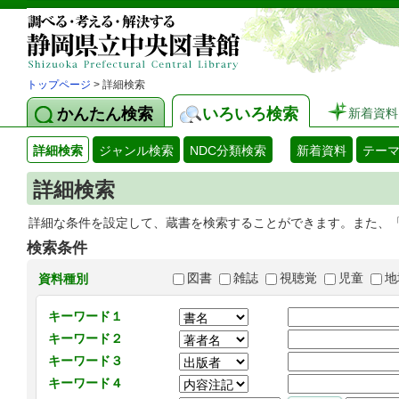
トップページ
> 詳細検索
かんたん検索
いろいろ検索
新着資料
詳細検索
ジャンル検索
NDC分類検索
新着資料
テー
詳細検索
詳細な条件を設定して、蔵書を検索することができます。また、
検索条件
図書
雑誌
視聴覚
児童
地
資料種別
キーワード１
キーワード２
キーワード３
キーワード４