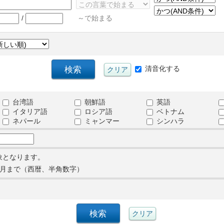
/
～で始まる
清音化する
台湾語
朝鮮語
英語
イタリア語
ロシア語
ベトナム
ネパール
ミャンマー
シンハラ
象となります。
月まで（西暦、半角数字）