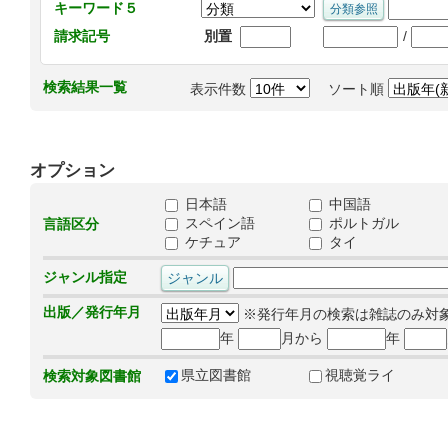
キーワード５
/
請求記号
別置
検索結果一覧
表示件数
ソート順
オプション
日本語
中国語
スペイン語
ポルトガル
言語区分
ケチュア
タイ
ジャンル指定
出版／発行年月
※発行年月の検索は雑誌のみ対
年
月から
年
県立図書館
視聴覚ライ
検索対象図書館