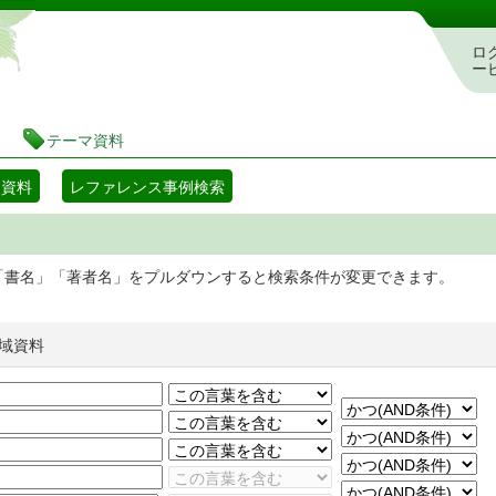
静岡県立図書館 蔵書検索・予約システム
ロ
ー
テーマ資料
マ資料
レファレンス事例検索
「書名」「著者名」をプルダウンすると検索条件が変更できます。
域資料