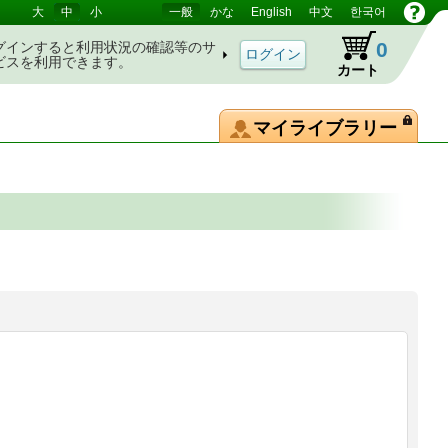
大
中
小
一般
かな
English
中文
한국어
0
グインすると利用状況の確認等のサ
ビスを利用できます。
カート
マイライブラリー