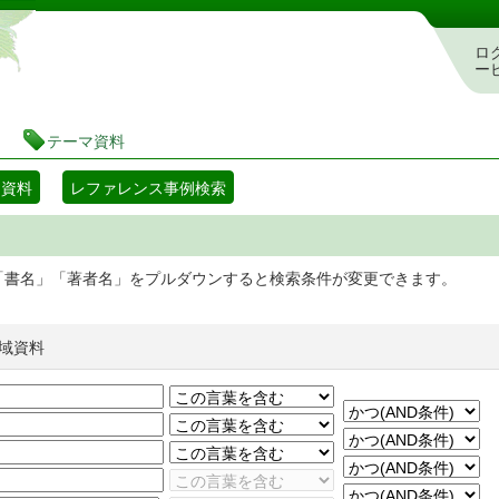
静岡県立図書館 蔵書検索・予約システム
ロ
ー
テーマ資料
マ資料
レファレンス事例検索
「書名」「著者名」をプルダウンすると検索条件が変更できます。
域資料