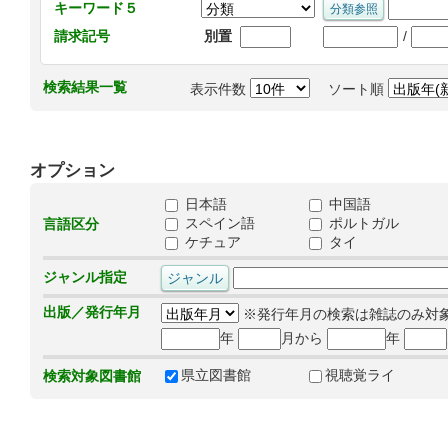
キーワード５
/
請求記号
別置
検索結果一覧
表示件数
ソート順
オプション
日本語
中国語
スペイン語
ポルトガル
言語区分
ケチュア
タイ
ジャンル指定
出版／発行年月
※発行年月の検索は雑誌のみ対
年
月から
年
県立図書館
視聴覚ライ
検索対象図書館