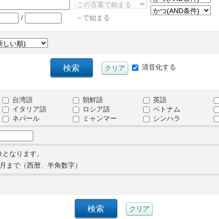
/
～で始まる
清音化する
台湾語
朝鮮語
英語
イタリア語
ロシア語
ベトナム
ネパール
ミャンマー
シンハラ
象となります。
月まで（西暦、半角数字）