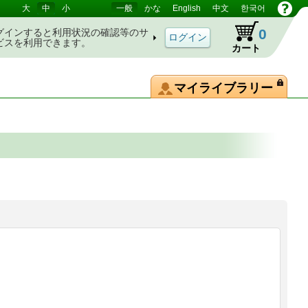
大
中
小
一般
かな
English
中文
한국어
0
グインすると利用状況の確認等のサ
ビスを利用できます。
カート
マイライブラリー