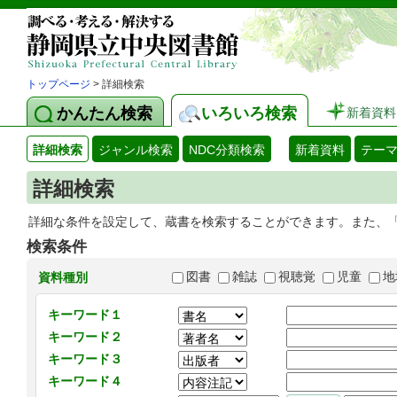
トップページ
> 詳細検索
かんたん検索
いろいろ検索
新着資料
詳細検索
ジャンル検索
NDC分類検索
新着資料
テー
詳細検索
詳細な条件を設定して、蔵書を検索することができます。また、
検索条件
図書
雑誌
視聴覚
児童
地
資料種別
キーワード１
キーワード２
キーワード３
キーワード４