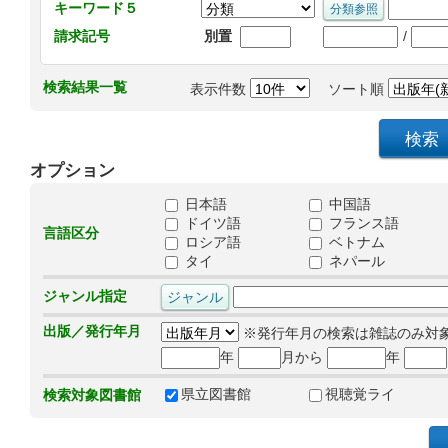
キーワード５
/
請求記号
別置
検索結果一覧
表示件数
ソート順
オプション
日本語
中国語
ドイツ語
フランス語
言語区分
ロシア語
ベトナム
タイ
ネパール
ジャンル指定
出版／発行年月
※発行年月の検索は雑誌のみ対
年
月から
年
県立図書館
視聴覚ライ
検索対象図書館