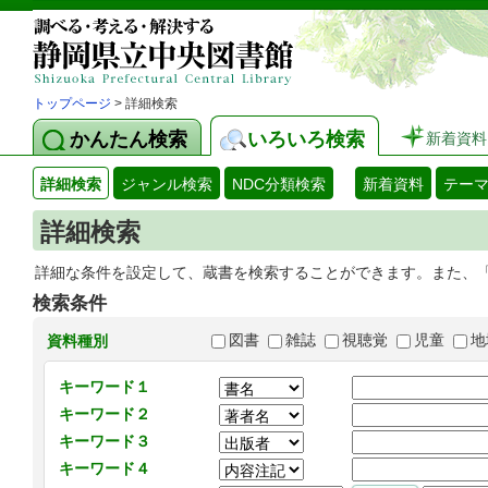
トップページ
> 詳細検索
かんたん検索
いろいろ検索
新着資料
詳細検索
ジャンル検索
NDC分類検索
新着資料
テー
詳細検索
詳細な条件を設定して、蔵書を検索することができます。また、
検索条件
図書
雑誌
視聴覚
児童
地
資料種別
キーワード１
キーワード２
キーワード３
キーワード４