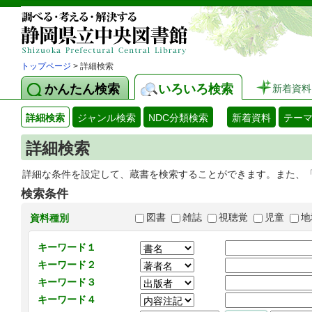
トップページ
> 詳細検索
かんたん検索
いろいろ検索
新着資料
詳細検索
ジャンル検索
NDC分類検索
新着資料
テー
詳細検索
詳細な条件を設定して、蔵書を検索することができます。また、
検索条件
図書
雑誌
視聴覚
児童
地
資料種別
キーワード１
キーワード２
キーワード３
キーワード４