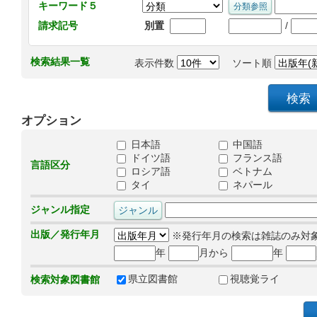
キーワード５
/
請求記号
別置
検索結果一覧
表示件数
ソート順
オプション
日本語
中国語
ドイツ語
フランス語
言語区分
ロシア語
ベトナム
タイ
ネパール
ジャンル指定
出版／発行年月
※発行年月の検索は雑誌のみ対
年
月から
年
県立図書館
視聴覚ライ
検索対象図書館