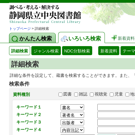
トップページ
> 詳細検索
かんたん検索
いろいろ検索
新着資料
詳細検索
ジャンル検索
NDC分類検索
新着資料
テー
詳細検索
詳細な条件を設定して、蔵書を検索することができます。また、
検索条件
図書
雑誌
視聴覚
児童
地
資料種別
キーワード１
キーワード２
キーワード３
キーワード４