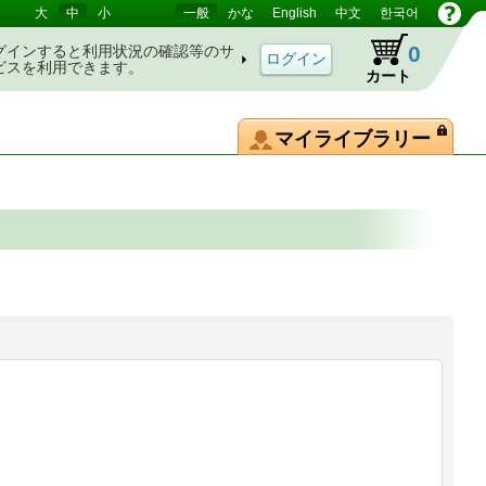
大
中
小
一般
かな
English
中文
한국어
0
グインすると利用状況の確認等のサ
ビスを利用できます。
カート
マイライブラリー