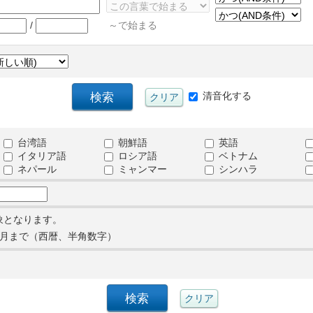
/
～で始まる
清音化する
台湾語
朝鮮語
英語
イタリア語
ロシア語
ベトナム
ネパール
ミャンマー
シンハラ
象となります。
月まで（西暦、半角数字）