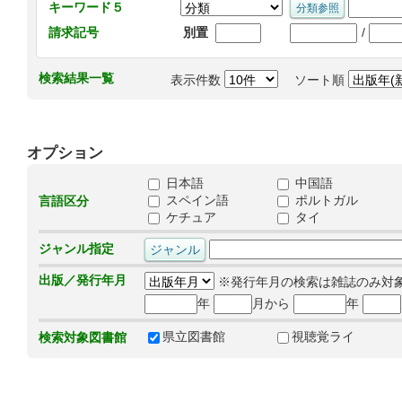
キーワード５
/
請求記号
別置
検索結果一覧
表示件数
ソート順
オプション
日本語
中国語
スペイン語
ポルトガル
言語区分
ケチュア
タイ
ジャンル指定
出版／発行年月
※発行年月の検索は雑誌のみ対
年
月から
年
県立図書館
視聴覚ライ
検索対象図書館