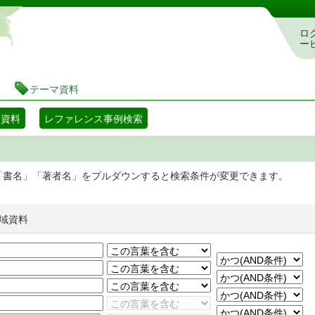
静岡県立図書館 蔵書検索・予約システム
ロ
ー
テーマ資料
マ資料
レファレンス事例検索
「書名」「著者名」をプルダウンすると検索条件が変更できます。
域資料