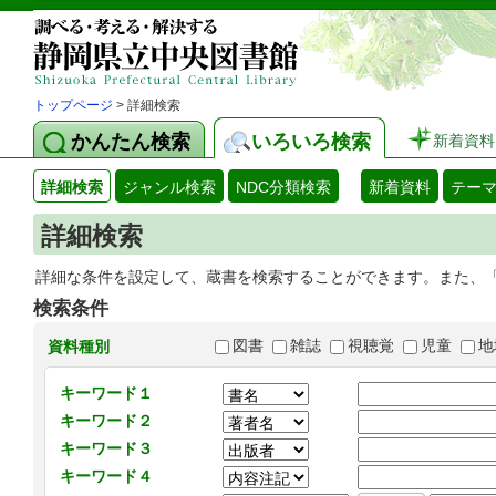
トップページ
> 詳細検索
かんたん検索
いろいろ検索
新着資料
詳細検索
ジャンル検索
NDC分類検索
新着資料
テー
詳細検索
詳細な条件を設定して、蔵書を検索することができます。また、
検索条件
図書
雑誌
視聴覚
児童
地
資料種別
キーワード１
キーワード２
キーワード３
キーワード４