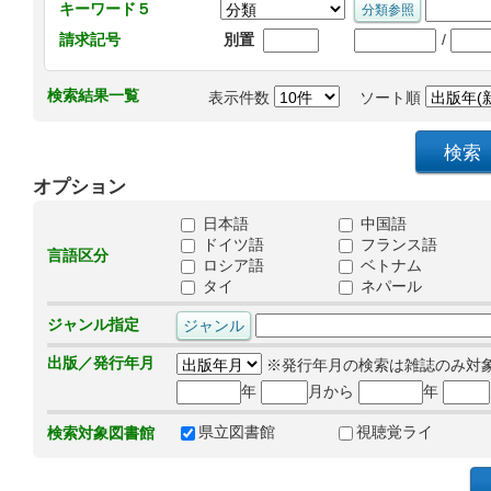
キーワード５
/
請求記号
別置
検索結果一覧
表示件数
ソート順
オプション
日本語
中国語
ドイツ語
フランス語
言語区分
ロシア語
ベトナム
タイ
ネパール
ジャンル指定
出版／発行年月
※発行年月の検索は雑誌のみ対
年
月から
年
県立図書館
視聴覚ライ
検索対象図書館