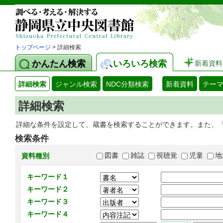
トップページ
> 詳細検索
かんたん検索
いろいろ検索
新着資料
詳細検索
ジャンル検索
NDC分類検索
新着資料
テー
詳細検索
詳細な条件を設定して、蔵書を検索することができます。また、
検索条件
図書
雑誌
視聴覚
児童
地
資料種別
キーワード１
キーワード２
キーワード３
キーワード４