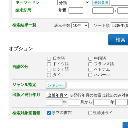
キーワード５
/
請求記号
別置
検索結果一覧
表示件数
ソート順
オプション
日本語
中国語
ドイツ語
フランス語
言語区分
ロシア語
ベトナム
タイ
ネパール
ジャンル指定
出版／発行年月
※発行年月の検索は雑誌のみ対
年
月から
年
県立図書館
視聴覚ライ
検索対象図書館