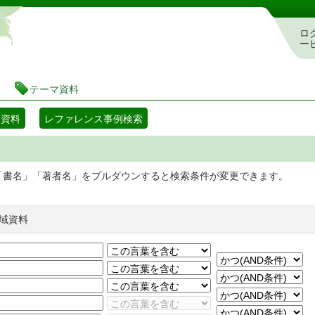
静岡県立図書館 蔵書検索・予約システム
ロ
ー
テーマ資料
マ資料
レファレンス事例検索
「書名」「著者名」をプルダウンすると検索条件が変更できます。
域資料