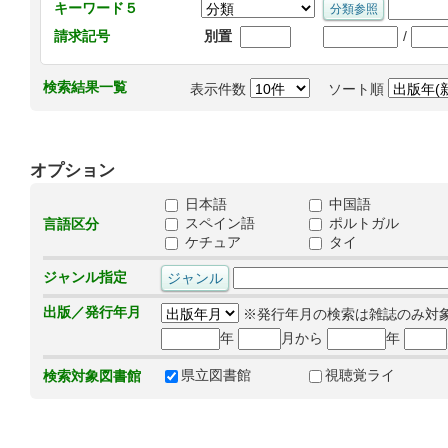
キーワード５
/
請求記号
別置
検索結果一覧
表示件数
ソート順
オプション
日本語
中国語
スペイン語
ポルトガル
言語区分
ケチュア
タイ
ジャンル指定
出版／発行年月
※発行年月の検索は雑誌のみ対
年
月から
年
県立図書館
視聴覚ライ
検索対象図書館