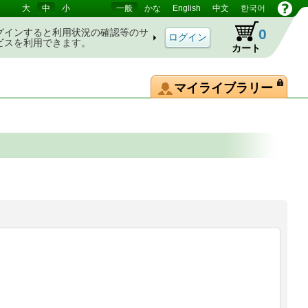
大
中
小
一般
かな
English
中文
한국어
0
グインすると利用状況の確認等のサ
ビスを利用できます。
カート
マイライブラリー