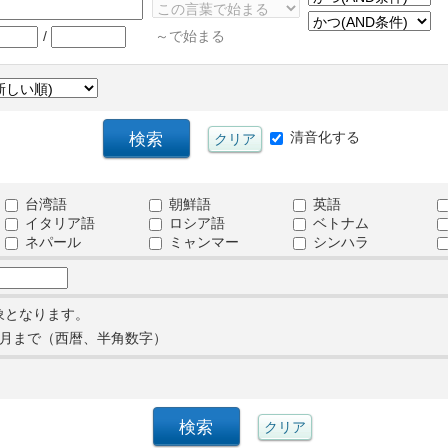
/
～で始まる
清音化する
台湾語
朝鮮語
英語
イタリア語
ロシア語
ベトナム
ネパール
ミャンマー
シンハラ
象となります。
月まで（西暦、半角数字）