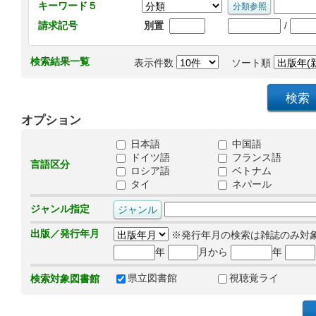
キーワード５
/
請求記号
別置
検索結果一覧
表示件数
ソート順
オプション
日本語
中国語
ドイツ語
フランス語
言語区分
ロシア語
ベトナム
タイ
ネパール
ジャンル指定
出版／発行年月
※発行年月の検索は雑誌のみ対
年
月から
年
県立図書館
視聴覚ライ
検索対象図書館