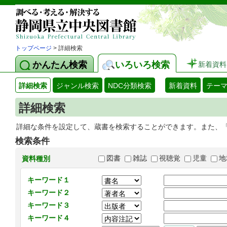
トップページ
> 詳細検索
かんたん検索
いろいろ検索
新着資料
詳細検索
ジャンル検索
NDC分類検索
新着資料
テー
詳細検索
詳細な条件を設定して、蔵書を検索することができます。また、
検索条件
図書
雑誌
視聴覚
児童
地
資料種別
キーワード１
キーワード２
キーワード３
キーワード４