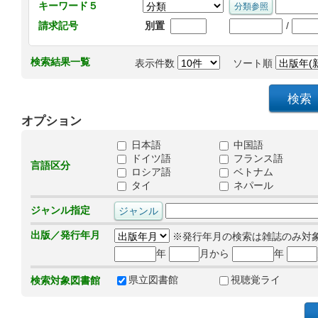
キーワード５
/
請求記号
別置
検索結果一覧
表示件数
ソート順
オプション
日本語
中国語
ドイツ語
フランス語
言語区分
ロシア語
ベトナム
タイ
ネパール
ジャンル指定
出版／発行年月
※発行年月の検索は雑誌のみ対
年
月から
年
県立図書館
視聴覚ライ
検索対象図書館