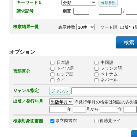
キーワード５
/
請求記号
別置
検索結果一覧
表示件数
ソート順
オプション
日本語
中国語
ドイツ語
フランス語
言語区分
ロシア語
ベトナム
タイ
ネパール
ジャンル指定
出版／発行年月
※発行年月の検索は雑誌のみ対
年
月から
年
県立図書館
視聴覚ライ
検索対象図書館