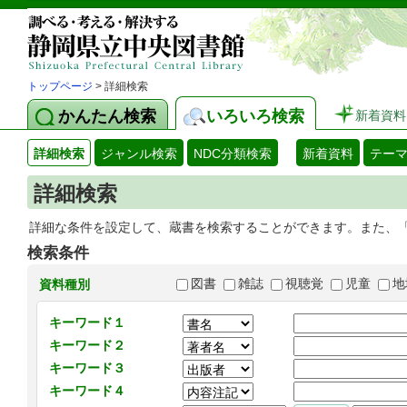
トップページ
> 詳細検索
かんたん検索
いろいろ検索
新着資料
詳細検索
ジャンル検索
NDC分類検索
新着資料
テー
詳細検索
詳細な条件を設定して、蔵書を検索することができます。また、
検索条件
図書
雑誌
視聴覚
児童
地
資料種別
キーワード１
キーワード２
キーワード３
キーワード４