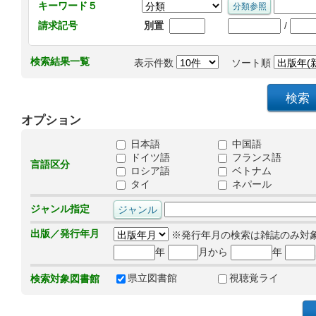
キーワード５
/
請求記号
別置
検索結果一覧
表示件数
ソート順
オプション
日本語
中国語
ドイツ語
フランス語
言語区分
ロシア語
ベトナム
タイ
ネパール
ジャンル指定
出版／発行年月
※発行年月の検索は雑誌のみ対
年
月から
年
県立図書館
視聴覚ライ
検索対象図書館