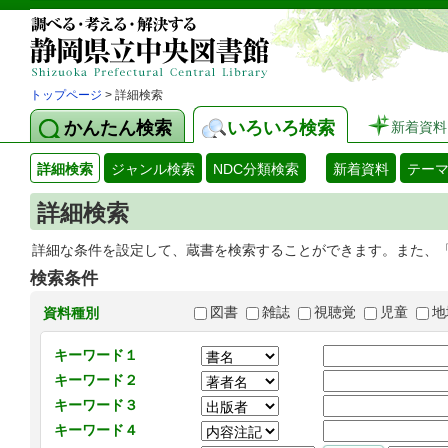
トップページ
> 詳細検索
かんたん検索
いろいろ検索
新着資料
詳細検索
ジャンル検索
NDC分類検索
新着資料
テー
詳細検索
詳細な条件を設定して、蔵書を検索することができます。また、
検索条件
図書
雑誌
視聴覚
児童
地
資料種別
キーワード１
キーワード２
キーワード３
キーワード４