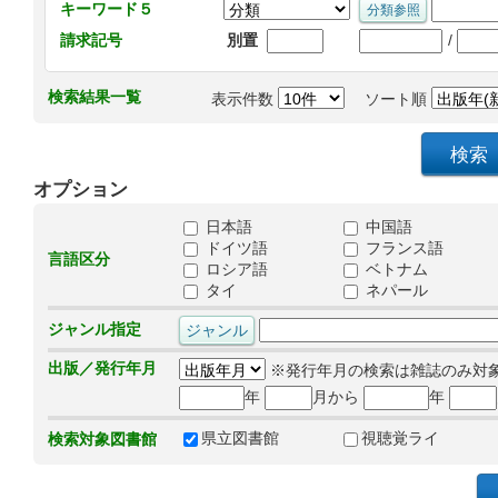
キーワード５
/
請求記号
別置
検索結果一覧
表示件数
ソート順
オプション
日本語
中国語
ドイツ語
フランス語
言語区分
ロシア語
ベトナム
タイ
ネパール
ジャンル指定
出版／発行年月
※発行年月の検索は雑誌のみ対
年
月から
年
県立図書館
視聴覚ライ
検索対象図書館