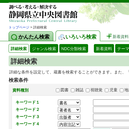
トップページ
> 詳細検索
かんたん検索
いろいろ検索
新着資料
詳細検索
ジャンル検索
NDC分類検索
新着資料
テー
詳細検索
詳細な条件を設定して、蔵書を検索することができます。また、
検索条件
図書
雑誌
視聴覚
児童
地
資料種別
キーワード１
キーワード２
キーワード３
キーワード４