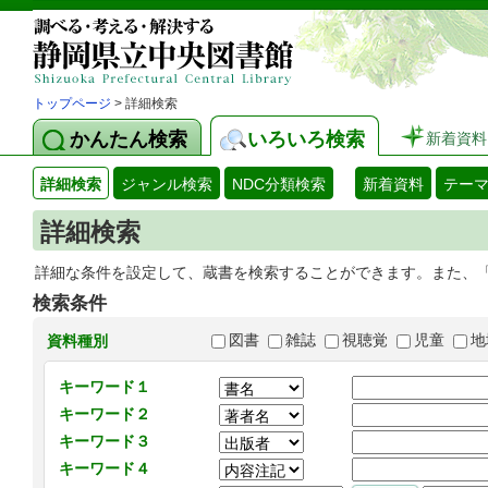
トップページ
> 詳細検索
かんたん検索
いろいろ検索
新着資料
詳細検索
ジャンル検索
NDC分類検索
新着資料
テー
詳細検索
詳細な条件を設定して、蔵書を検索することができます。また、
検索条件
図書
雑誌
視聴覚
児童
地
資料種別
キーワード１
キーワード２
キーワード３
キーワード４