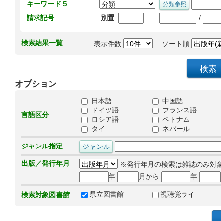
キーワード５
/
請求記号
別置
検索結果一覧
表示件数
ソート順
オプション
日本語
中国語
ドイツ語
フランス語
言語区分
ロシア語
ベトナム
タイ
ネパール
ジャンル指定
出版／発行年月
※発行年月の検索は雑誌のみ対
年
月から
年
県立図書館
視聴覚ライ
検索対象図書館