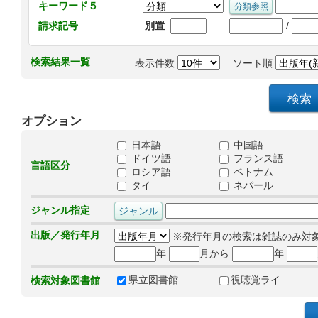
キーワード５
/
請求記号
別置
検索結果一覧
表示件数
ソート順
オプション
日本語
中国語
ドイツ語
フランス語
言語区分
ロシア語
ベトナム
タイ
ネパール
ジャンル指定
出版／発行年月
※発行年月の検索は雑誌のみ対
年
月から
年
県立図書館
視聴覚ライ
検索対象図書館