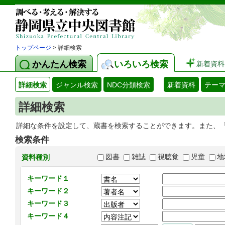
トップページ
> 詳細検索
かんたん検索
いろいろ検索
新着資料
詳細検索
ジャンル検索
NDC分類検索
新着資料
テー
詳細検索
詳細な条件を設定して、蔵書を検索することができます。また、
検索条件
図書
雑誌
視聴覚
児童
地
資料種別
キーワード１
キーワード２
キーワード３
キーワード４