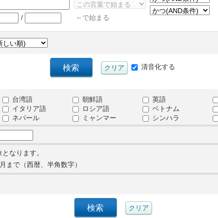
/
～で始まる
清音化する
台湾語
朝鮮語
英語
イタリア語
ロシア語
ベトナム
ネパール
ミャンマー
シンハラ
象となります。
月まで（西暦、半角数字）