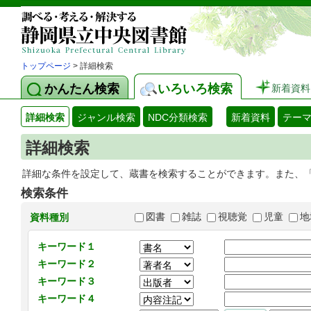
トップページ
> 詳細検索
かんたん検索
いろいろ検索
新着資料
詳細検索
ジャンル検索
NDC分類検索
新着資料
テー
詳細検索
詳細な条件を設定して、蔵書を検索することができます。また、
検索条件
図書
雑誌
視聴覚
児童
地
資料種別
キーワード１
キーワード２
キーワード３
キーワード４