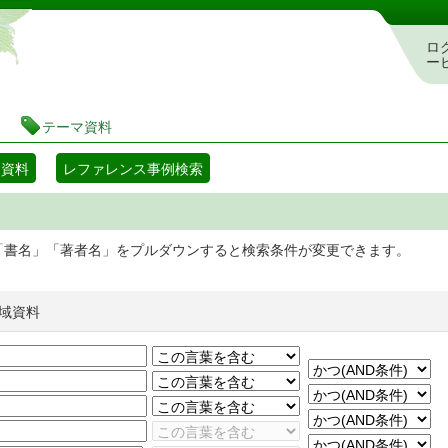
静岡県立図書館 蔵書検索・予約システム
ロ
ー
テーマ資料
マ資料
レファレンス事例検索
「書名」「著者名」をプルダウンすると検索条件が変更できます。
域資料