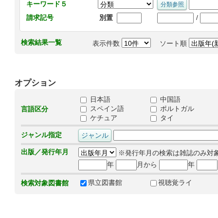
キーワード５
/
請求記号
別置
検索結果一覧
表示件数
ソート順
オプション
日本語
中国語
スペイン語
ポルトガル
言語区分
ケチュア
タイ
ジャンル指定
出版／発行年月
※発行年月の検索は雑誌のみ対
年
月から
年
県立図書館
視聴覚ライ
検索対象図書館