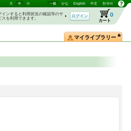
大
中
小
一般
かな
English
中文
한국어
0
グインすると利用状況の確認等のサ
ビスを利用できます。
カート
マイライブラリー