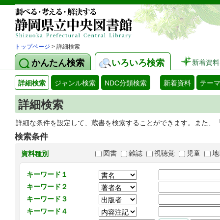
トップページ
> 詳細検索
かんたん検索
いろいろ検索
新着資料
詳細検索
ジャンル検索
NDC分類検索
新着資料
テー
詳細検索
詳細な条件を設定して、蔵書を検索することができます。また、
検索条件
図書
雑誌
視聴覚
児童
地
資料種別
キーワード１
キーワード２
キーワード３
キーワード４