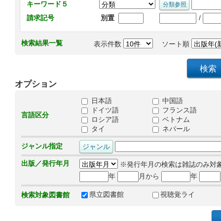
キーワード５
/
請求記号
別置
検索結果一覧
表示件数
ソート順
オプション
日本語
中国語
ドイツ語
フランス語
言語区分
ロシア語
ベトナム
タイ
ネパール
ジャンル指定
出版／発行年月
※発行年月の検索は雑誌のみ対
年
月から
年
県立図書館
視聴覚ライ
検索対象図書館