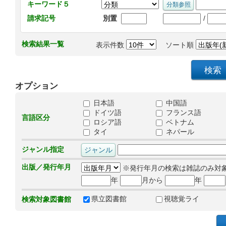
キーワード５
/
請求記号
別置
検索結果一覧
表示件数
ソート順
オプション
日本語
中国語
ドイツ語
フランス語
言語区分
ロシア語
ベトナム
タイ
ネパール
ジャンル指定
出版／発行年月
※発行年月の検索は雑誌のみ対
年
月から
年
県立図書館
視聴覚ライ
検索対象図書館