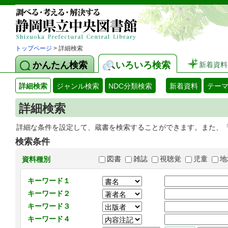
トップページ
> 詳細検索
かんたん検索
いろいろ検索
新着資料
詳細検索
ジャンル検索
NDC分類検索
新着資料
テー
詳細検索
詳細な条件を設定して、蔵書を検索することができます。また、
検索条件
図書
雑誌
視聴覚
児童
地
資料種別
キーワード１
キーワード２
キーワード３
キーワード４