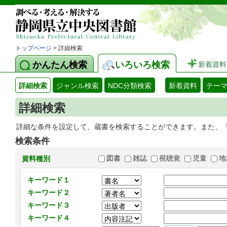
トップページ
> 詳細検索
かんたん検索
いろいろ検索
新着資料
詳細検索
ジャンル検索
NDC分類検索
新着資料
テー
詳細検索
詳細な条件を設定して、蔵書を検索することができます。また、
検索条件
図書
雑誌
視聴覚
児童
地
資料種別
キーワード１
キーワード２
キーワード３
キーワード４