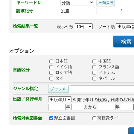
キーワード５
/
請求記号
別置
検索結果一覧
表示件数
ソート順
オプション
日本語
中国語
ドイツ語
フランス語
言語区分
ロシア語
ベトナム
タイ
ネパール
ジャンル指定
出版／発行年月
※発行年月の検索は雑誌のみ対
年
月から
年
県立図書館
視聴覚ライ
検索対象図書館