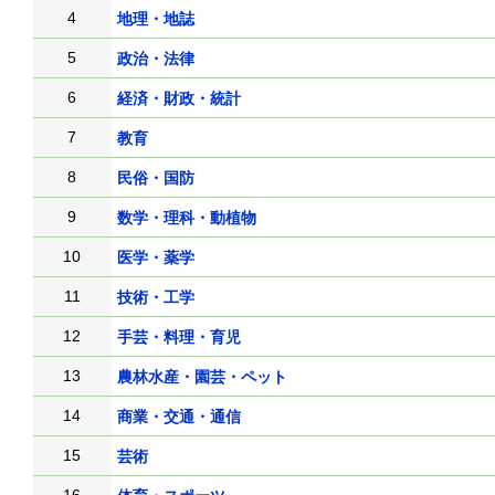
4
地理・地誌
5
政治・法律
6
経済・財政・統計
7
教育
8
民俗・国防
9
数学・理科・動植物
10
医学・薬学
11
技術・工学
12
手芸・料理・育児
13
農林水産・園芸・ペット
14
商業・交通・通信
15
芸術