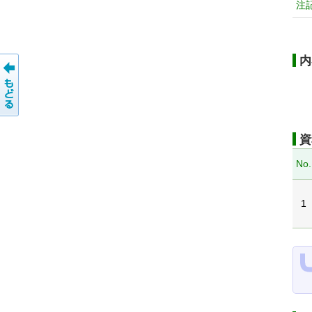
注
内
資
No.
1