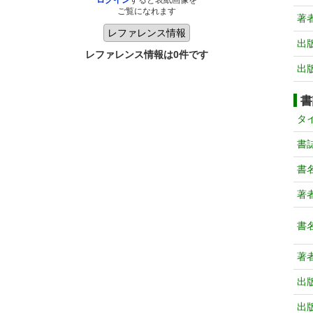
ログイン
すると表紙画像を
ご覧になれます
著
出
レファレンス情報は0件です
出
書
タ
書
書
著
書
著
出
出