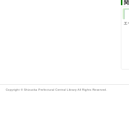
関
エ
Copyright © Shizuoka Prefectural Central Library All Rights Reserved.