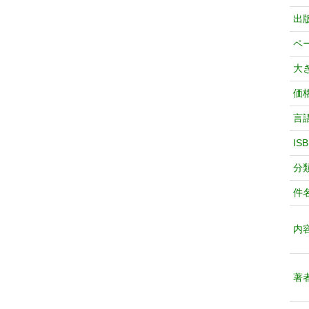
出
ペ
大
価
言
IS
分
件
内
著