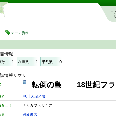
静岡県立図書館 蔵書検索・予約システム
ロ
ー
テーマ資料
書情報
1
1
0
蔵数
在庫数
予約数
誌情報サマリ
転倒の島 18世紀
名
者名
中川 久定／著
者名ヨミ
ナカガワ ヒサヤス
版者
岩波書店