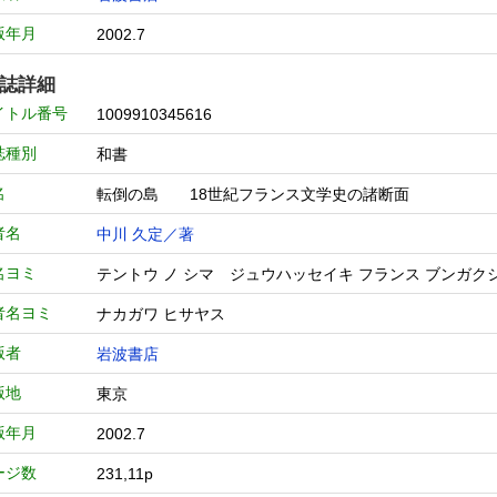
版年月
2002.7
誌詳細
イトル番号
1009910345616
誌種別
和書
名
転倒の島 18世紀フランス文学史の諸断面
者名
中川 久定／著
名ヨミ
テントウ ノ シマ ジュウハッセイキ フランス ブンガ
者名ヨミ
ナカガワ ヒサヤス
版者
岩波書店
版地
東京
版年月
2002.7
ージ数
231,11p