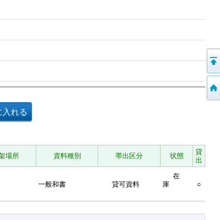
貸
架場所
資料種別
帯出区分
状態
出
在
一般和書
貸可資料
庫
○