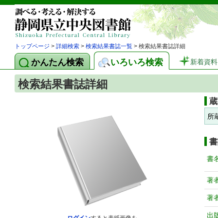
トップページ
>
詳細検索
>
検索結果書誌一覧
> 検索結果書誌詳細
かんたん検索
いろいろ検索
新着資料
検索結果書誌詳細
蔵
所
書
書
著
著
出