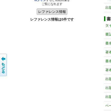
ログイン
すると表紙画像を
ご覧になれます
出
書
レファレンス情報は0件です
タ
書
書
著
書
著
出
出
出
ペ