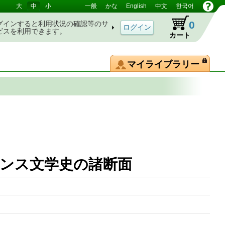
大
中
小
一般
かな
English
中文
한국어
0
グインすると利用状況の確認等のサ
ビスを利用できます。
カート
マイライブラリー
フランス文学史の諸断面