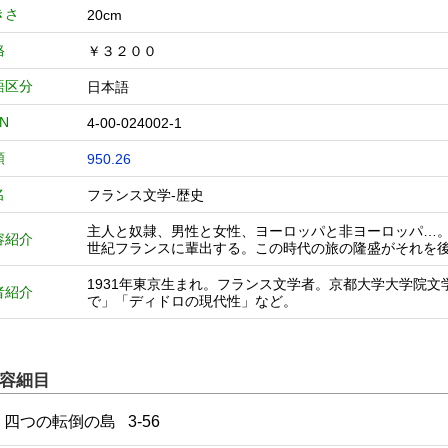
きさ
20cm
格
￥３２００
語区分
日本語
BN
4-00-024002-1
類
950.26
名
フランス文学-歴史
主人と奴隷、男性と女性、ヨーロッパと非ヨーロッパ…。
容紹介
世紀フランスに輩出する。この時代の旅の隆盛がそれを
1931年東京生まれ。フランス文学者。京都大学大学院
者紹介
で」「ディドロの現代性」など。
容細目
1 四つの転倒の島 3-56