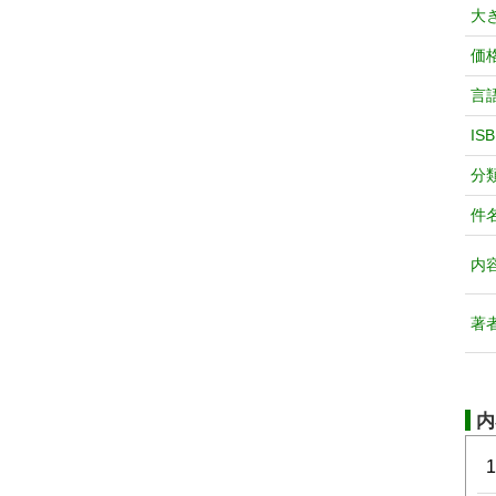
大
価
言
IS
分
件
内
著
内