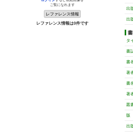
ログイン
すると表紙画像を
ご覧になれます
出
出
レファレンス情報は0件です
書
タ
書
書
著
書
著
叢
版
出