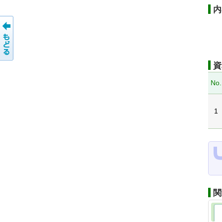
内
資
No.
1
関