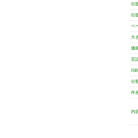
出
出
ペ
大
価
言
IS
分
件
内