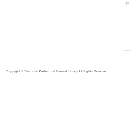
井
Copyright © Shizuoka Prefectural Central Library All Rights Reserved.