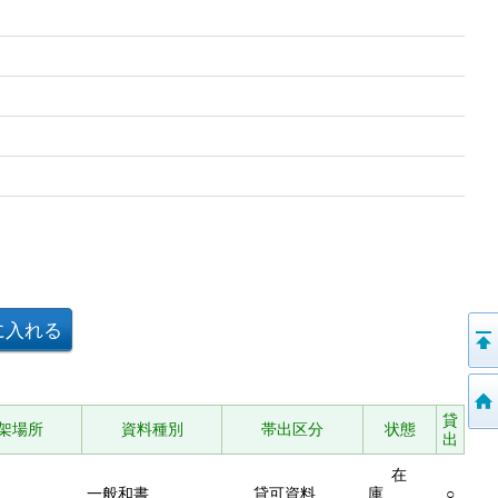
貸
架場所
資料種別
帯出区分
状態
出
在
一般和書
貸可資料
庫
○