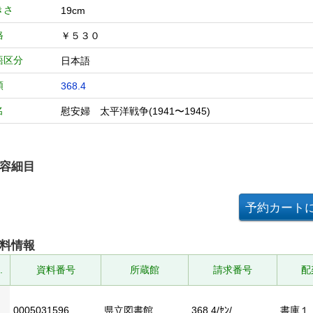
きさ
19cm
格
￥５３０
語区分
日本語
類
368.4
名
慰安婦 太平洋戦争(1941〜1945)
容細目
料情報
.
資料番号
所蔵館
請求番号
配
0005031596
県立図書館
368.4/ｾﾝ/
書庫１