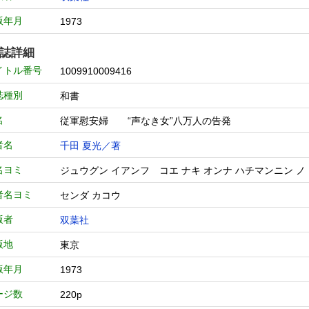
版年月
1973
誌詳細
イトル番号
1009910009416
誌種別
和書
名
従軍慰安婦 “声なき女”八万人の告発
者名
千田 夏光／著
名ヨミ
ジュウグン イアンフ コエ ナキ オンナ ハチマンニン
者名ヨミ
センダ カコウ
版者
双葉社
版地
東京
版年月
1973
ージ数
220p