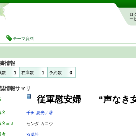
静岡県立図書館 蔵書検索・予約システム
ロ
ー
テーマ資料
書情報
1
1
0
蔵数
在庫数
予約数
誌情報サマリ
従軍慰安婦 “声な
名
者名
千田 夏光／著
者名ヨミ
センダ カコウ
版者
双葉社