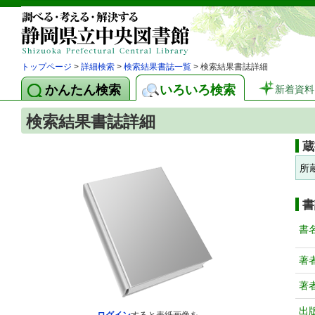
トップページ
>
詳細検索
>
検索結果書誌一覧
> 検索結果書誌詳細
かんたん検索
いろいろ検索
新着資料
検索結果書誌詳細
蔵
所
書
書
著
著
出