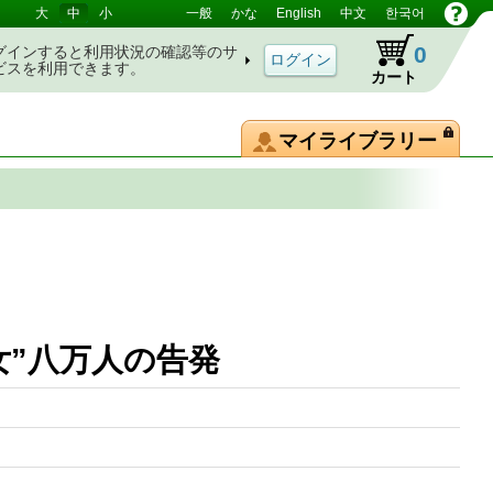
大
中
小
一般
かな
English
中文
한국어
0
グインすると利用状況の確認等のサ
ビスを利用できます。
カート
マイライブラリー
き女”八万人の告発