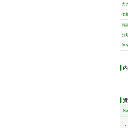
大
価
言
分
件
内
資
No
1