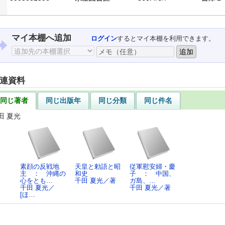
マイ本棚へ追加
ログイン
するとマイ本棚を利用できます。
連資料
同じ著者
同じ出版年
同じ分類
同じ件名
田 夏光
素顔の反戦地
天皇と勅語と昭
従軍慰安婦・慶
主 ： 沖縄の
和史
子 ： 中国、
心をとも…
千田 夏光／著
ガ島、…
千田 夏光／
千田 夏光／著
[ほ…