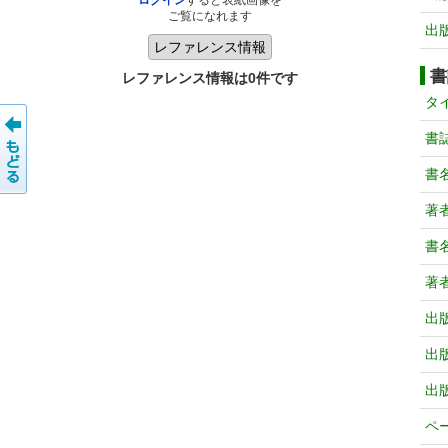
ログイン
すると表紙画像を
ご覧になれます
出
書
レファレンス情報は0件です
タ
書
書
著
書
著
出
出
出
ペ