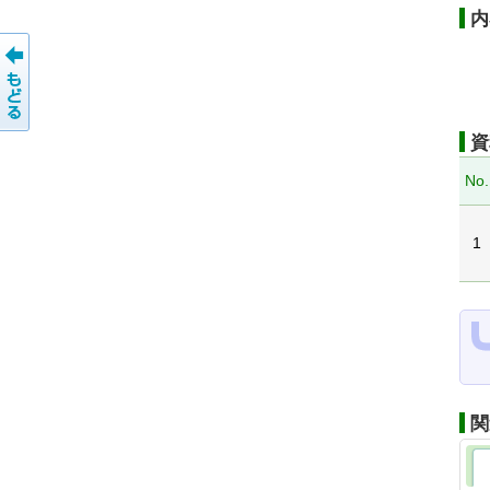
内
資
No.
1
関