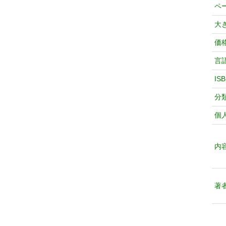
ペ
大
価
言
IS
分
個
内
著