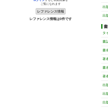
ログイン
すると表紙画像を
ご覧になれます
出
出
レファレンス情報は0件です
書
タ
書
書
著
書
著
出
出
出