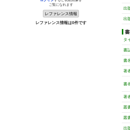
ログイン
すると表紙画像を
ご覧になれます
出
出
レファレンス情報は0件です
書
タ
書
書
著
書
著
叢
叢
出