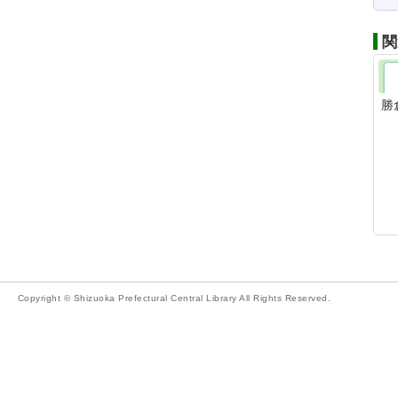
関
勝
Copyright © Shizuoka Prefectural Central Library All Rights Reserved.