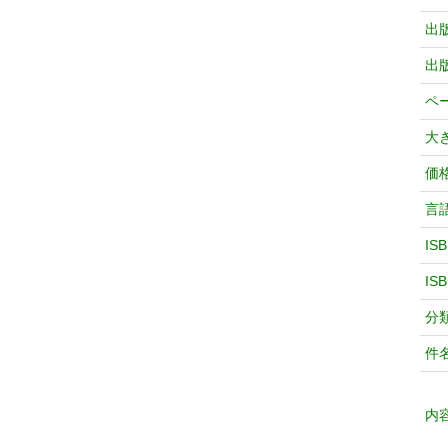
出
出
ペ
大
価
言
IS
IS
分
件
内