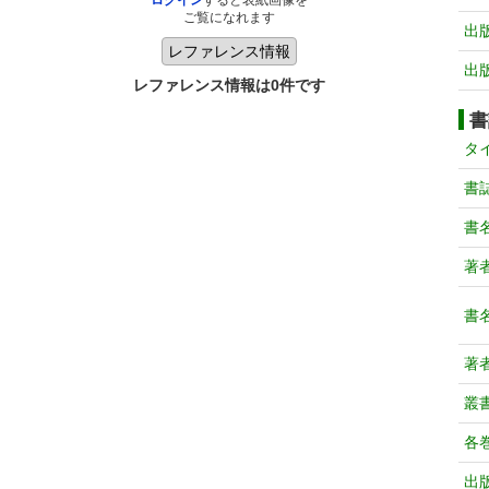
ログイン
すると表紙画像を
ご覧になれます
出
出
レファレンス情報は0件です
書
タ
書
書
著
書
著
叢
各
出