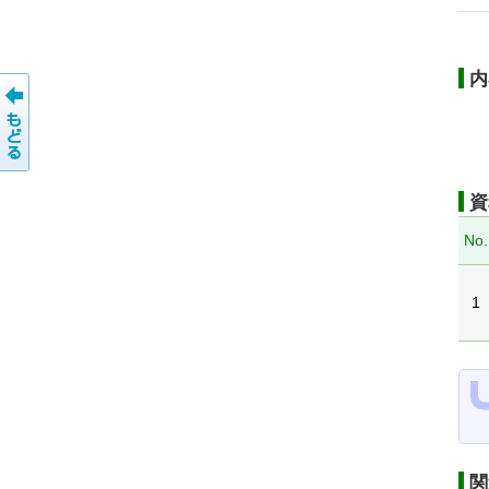
内
資
No.
1
関