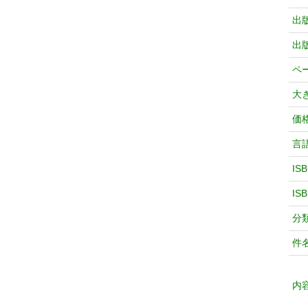
出
出
ペ
大
価
言
IS
IS
分
件
内