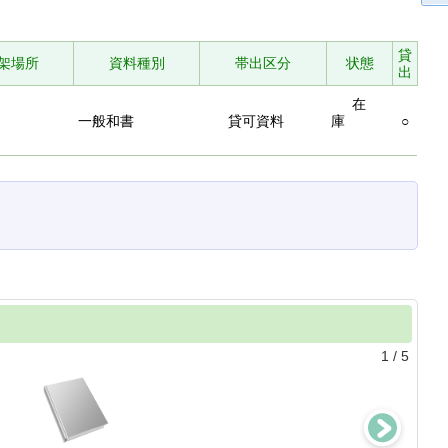
貸
架場所
資料種別
帯出区分
状態
出
在
一般和書
貸可資料
庫
○
1
/
5