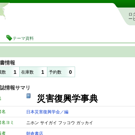
静岡県立図書館 蔵書検索・予約システム
ロ
ー
テーマ資料
書情報
1
1
0
蔵数
在庫数
予約数
誌情報サマリ
災害復興学事
名
者名
日本災害復興学会／編
者名ヨミ
ニホン サイガイ フッコウ ガッカイ
版者
朝倉書店