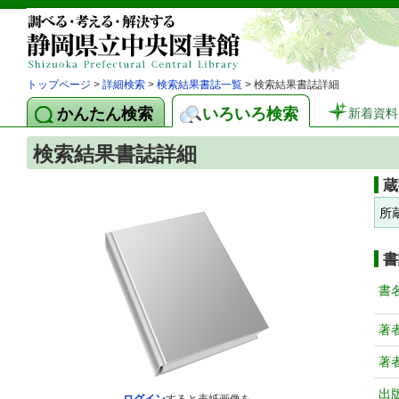
トップページ
>
詳細検索
>
検索結果書誌一覧
> 検索結果書誌詳細
かんたん検索
いろいろ検索
新着資料
検索結果書誌詳細
蔵
所
書
書
著
著
出