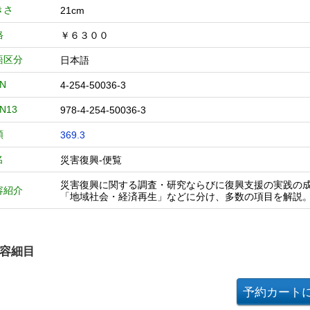
きさ
21cm
格
￥６３００
語区分
日本語
BN
4-254-50036-3
BN13
978-4-254-50036-3
類
369.3
名
災害復興-便覧
災害復興に関する調査・研究ならびに復興支援の実践の
容紹介
「地域社会・経済再生」などに分け、多数の項目を解説
容細目