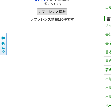
ログイン
すると表紙画像を
ご覧になれます
出
書
レファレンス情報は0件です
タ
書
書
著
書
著
出
出
出
ペ