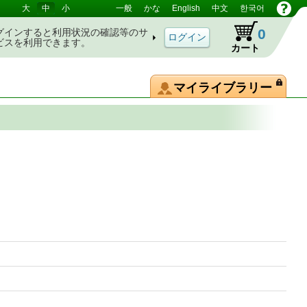
大
中
小
一般
かな
English
中文
한국어
0
グインすると利用状況の確認等のサ
ビスを利用できます。
カート
マイライブラリー
典