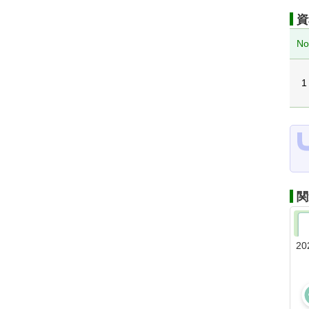
資
No
1
関
20