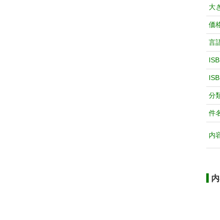
大
価
言
IS
IS
分
件
内
内