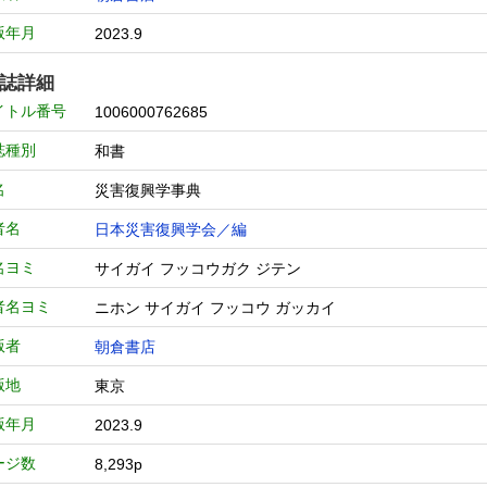
版年月
2023.9
誌詳細
イトル番号
1006000762685
誌種別
和書
名
災害復興学事典
者名
日本災害復興学会／編
名ヨミ
サイガイ フッコウガク ジテン
者名ヨミ
ニホン サイガイ フッコウ ガッカイ
版者
朝倉書店
版地
東京
版年月
2023.9
ージ数
8,293p