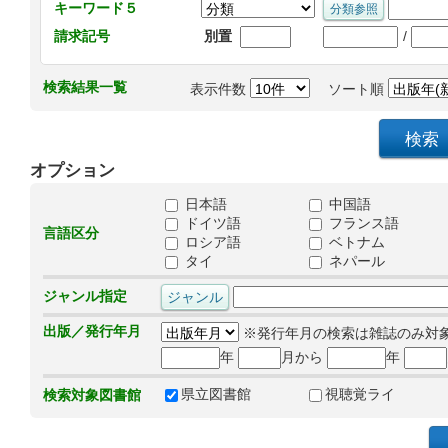
キーワード５
/
請求記号
別置
検索結果一覧
表示件数
ソート順
オプション
日本語
中国語
ドイツ語
フランス語
言語区分
ロシア語
ベトナム
タイ
ネパール
ジャンル指定
出版／発行年月
※発行年月の検索は雑誌のみ対
年
月から
年
県立図書館
視聴覚ライ
検索対象図書館