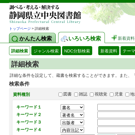
トップページ
> 詳細検索
かんたん検索
いろいろ検索
新着資料
詳細検索
ジャンル検索
NDC分類検索
新着資料
テー
詳細検索
詳細な条件を設定して、蔵書を検索することができます。また、
検索条件
図書
雑誌
視聴覚
児童
地
資料種別
キーワード１
キーワード２
キーワード３
キーワード４