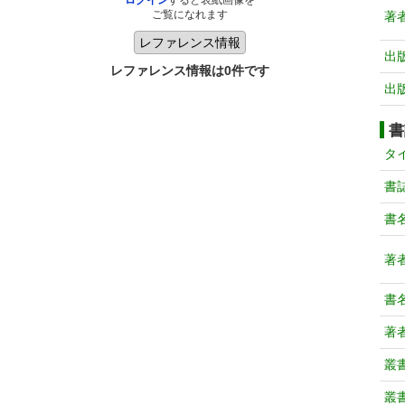
ログイン
すると表紙画像を
ご覧になれます
著
出
レファレンス情報は0件です
出
書
タ
書
書
著
書
著
叢
叢