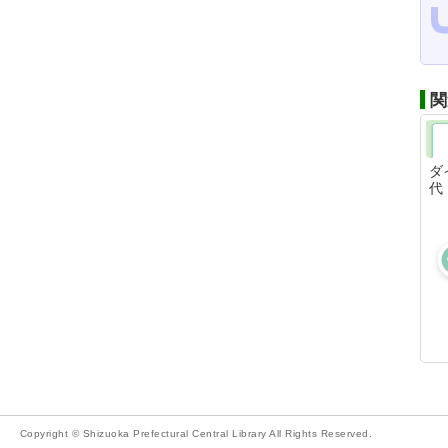
関
ダ
代
Copyright © Shizuoka Prefectural Central Library All Rights Reserved.