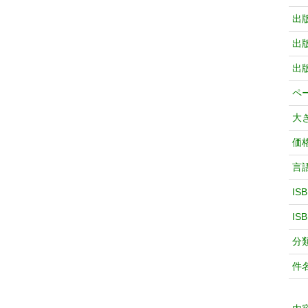
出
出
出
ペ
大
価
言
IS
IS
分
件