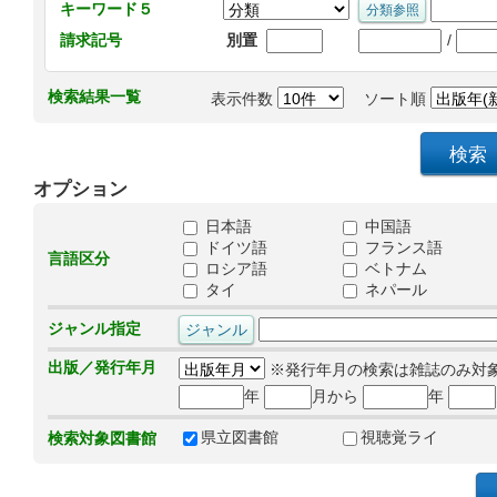
キーワード５
/
請求記号
別置
検索結果一覧
表示件数
ソート順
オプション
日本語
中国語
ドイツ語
フランス語
言語区分
ロシア語
ベトナム
タイ
ネパール
ジャンル指定
出版／発行年月
※発行年月の検索は雑誌のみ対
年
月から
年
県立図書館
視聴覚ライ
検索対象図書館