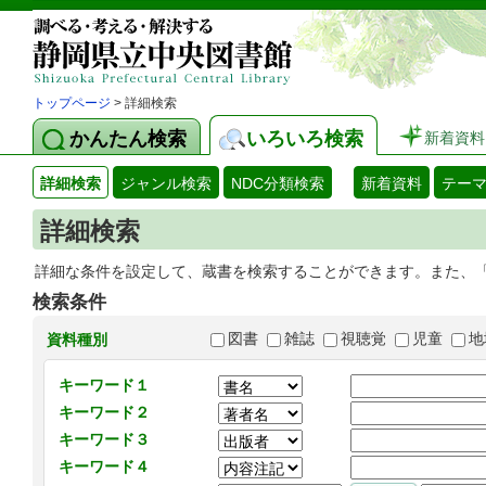
トップページ
> 詳細検索
かんたん検索
いろいろ検索
新着資料
詳細検索
ジャンル検索
NDC分類検索
新着資料
テー
詳細検索
詳細な条件を設定して、蔵書を検索することができます。また、
検索条件
図書
雑誌
視聴覚
児童
地
資料種別
キーワード１
キーワード２
キーワード３
キーワード４