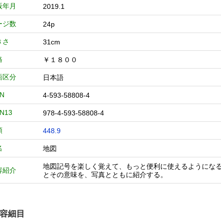
版年月
2019.1
ージ数
24p
きさ
31cm
格
￥１８００
語区分
日本語
BN
4-593-58808-4
BN13
978-4-593-58808-4
類
448.9
名
地図
地図記号を楽しく覚えて、もっと便利に使えるようにな
容紹介
とその意味を、写真とともに紹介する。
容細目