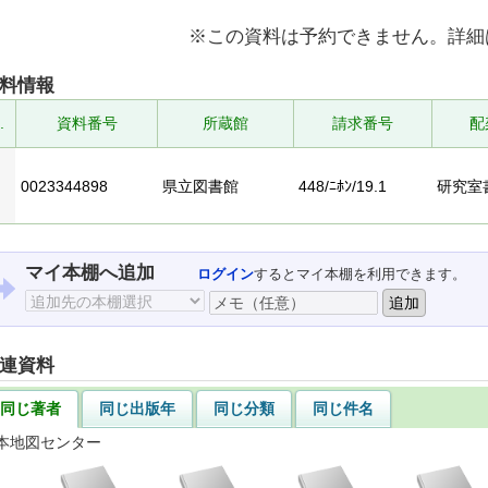
※この資料は予約できません。詳細
料情報
.
資料番号
所蔵館
請求番号
配
0023344898
県立図書館
448/ﾆﾎﾝ/19.1
研究室
マイ本棚へ追加
ログイン
するとマイ本棚を利用できます。
連資料
同じ著者
同じ出版年
同じ分類
同じ件名
本地図センター