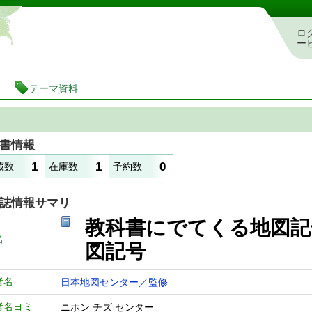
静岡県立図書館 蔵書検索・予約システム
ロ
ー
テーマ資料
書情報
1
1
0
蔵数
在庫数
予約数
誌情報サマリ
教科書にでてくる地
名
図記号
者名
日本地図センター／監修
者名ヨミ
ニホン チズ センター