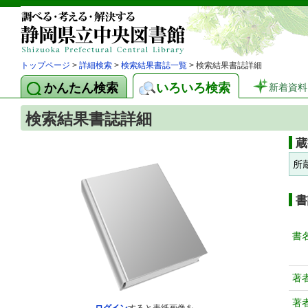
トップページ
>
詳細検索
>
検索結果書誌一覧
> 検索結果書誌詳細
かんたん検索
いろいろ検索
新着資料
検索結果書誌詳細
蔵
所
書
書
著
著