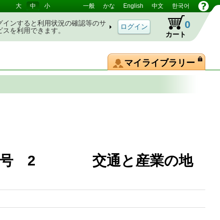
大
中
小
一般
かな
English
中文
한국어
0
グインすると利用状況の確認等のサ
ビスを利用できます。
カート
マイライブラリー
図記号 2 交通と産業の地