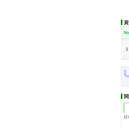
資
No
1
関
日