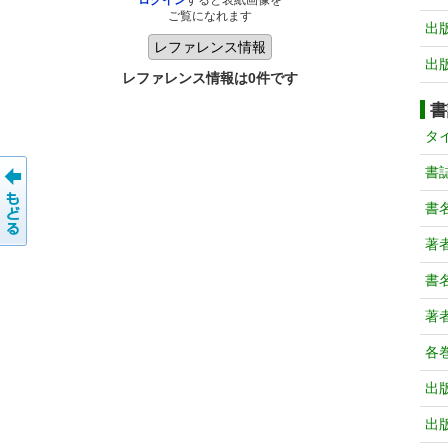
ログイン
すると表紙画像を
ご覧になれます
出
出
レファレンス情報は0件です
書
タ
書
書
著
書
著
各
出
出