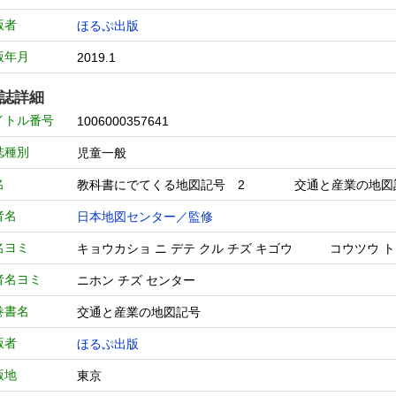
版者
ほるぷ出版
版年月
2019.1
誌詳細
イトル番号
1006000357641
誌種別
児童一般
名
教科書にでてくる地図記号 2 交通と産業の地
者名
日本地図センター／監修
名ヨミ
キョウカショ ニ デテ クル チズ キゴウ コウツウ ト 
者名ヨミ
ニホン チズ センター
巻書名
交通と産業の地図記号
版者
ほるぷ出版
版地
東京