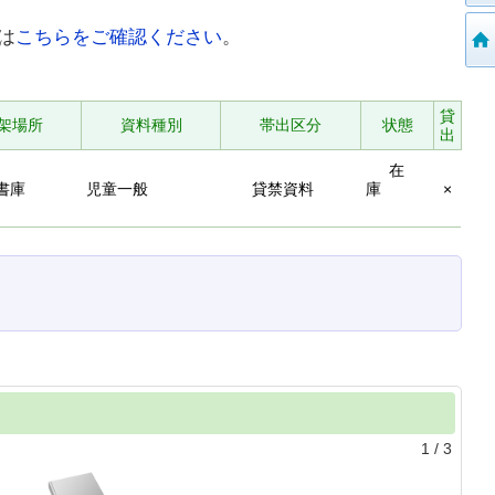
は
こちらをご確認ください
。
貸
架場所
資料種別
帯出区分
状態
出
在
書庫
児童一般
貸禁資料
庫
×
1
/
3