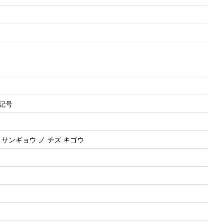
図記号
サンギョウ ノ チズ キゴウ