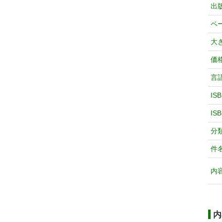
出
ペ
大
価
言
IS
IS
分
件
内
内