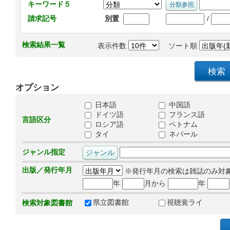
キーワード５
/
請求記号
別置
検索結果一覧
表示件数
ソート順
オプション
日本語
中国語
ドイツ語
フランス語
言語区分
ロシア語
ベトナム
タイ
ネパール
ジャンル指定
出版／発行年月
※発行年月の検索は雑誌のみ対
年
月から
年
県立図書館
視聴覚ライ
検索対象図書館