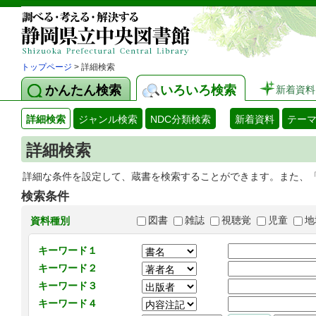
トップページ
> 詳細検索
かんたん検索
いろいろ検索
新着資料
詳細検索
ジャンル検索
NDC分類検索
新着資料
テー
詳細検索
詳細な条件を設定して、蔵書を検索することができます。また、
検索条件
図書
雑誌
視聴覚
児童
地
資料種別
キーワード１
キーワード２
キーワード３
キーワード４