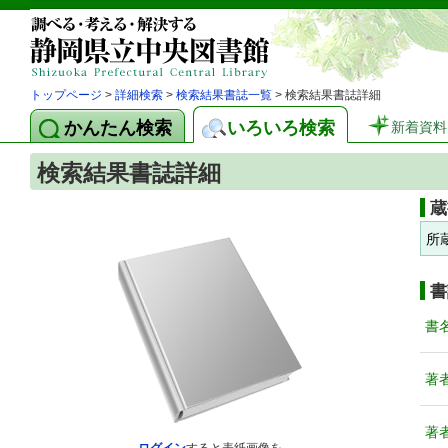
トップページ
>
詳細検索
>
検索結果書誌一覧
> 検索結果書誌詳細
かんたん検索
いろいろ検索
新着資料
検索結果書誌詳細
蔵
所
書
書
著
著