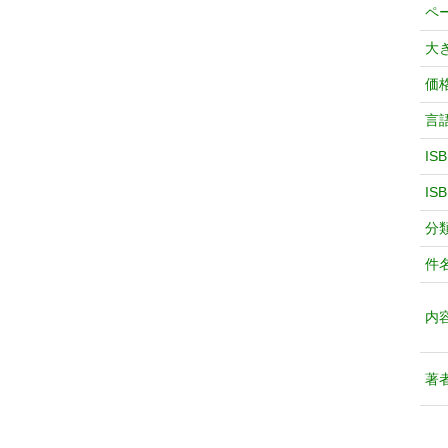
ペ
大
価
言
IS
IS
分
件
内
著