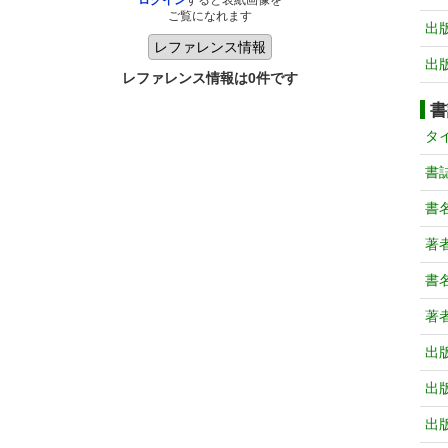
ログイン
すると表紙画像を
ご覧になれます
出
出
レファレンス情報は0件です
書
タ
書
書
著
書
著
出
出
出