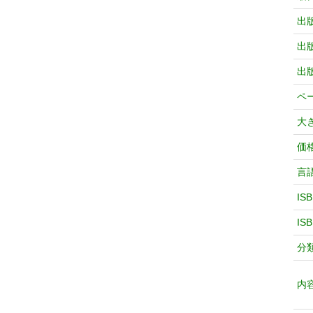
出
出
出
ペ
大
価
言
IS
IS
分
内