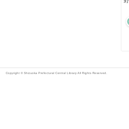
野
Copyright © Shizuoka Prefectural Central Library All Rights Reserved.