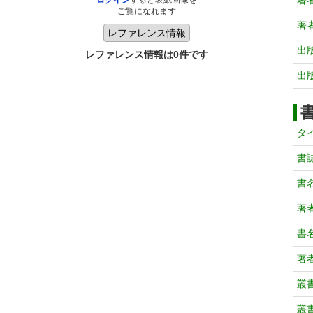
著
ログイン
すると表紙画像を
ご覧になれます
著
出
レファレンス情報は0件です
出
タ
書
書
著
書
著
叢
叢