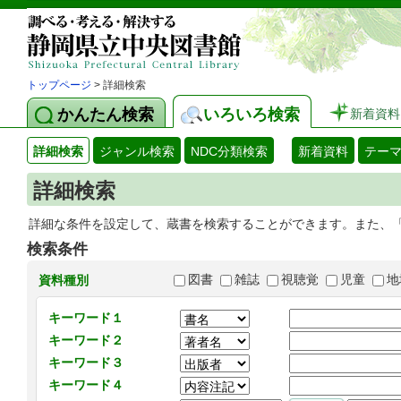
トップページ
> 詳細検索
かんたん検索
いろいろ検索
新着資料
詳細検索
ジャンル検索
NDC分類検索
新着資料
テー
詳細検索
詳細な条件を設定して、蔵書を検索することができます。また、
検索条件
図書
雑誌
視聴覚
児童
地
資料種別
キーワード１
キーワード２
キーワード３
キーワード４