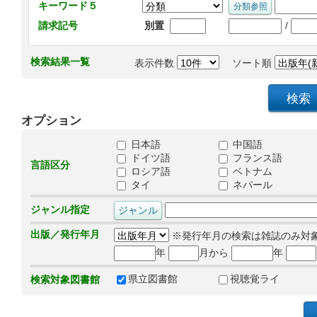
キーワード５
/
請求記号
別置
検索結果一覧
表示件数
ソート順
オプション
日本語
中国語
ドイツ語
フランス語
言語区分
ロシア語
ベトナム
タイ
ネパール
ジャンル指定
出版／発行年月
※発行年月の検索は雑誌のみ対
年
月から
年
県立図書館
視聴覚ライ
検索対象図書館