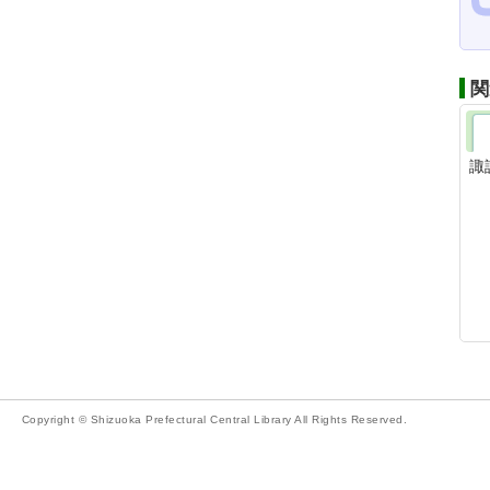
関
諏
Copyright © Shizuoka Prefectural Central Library All Rights Reserved.