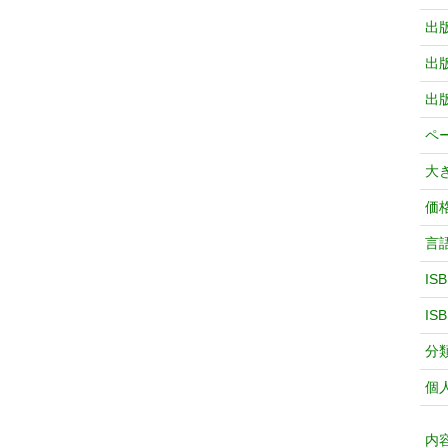
出
出
出
ペ
大
価
言
IS
IS
分
個
内