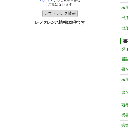
ログイン
すると表紙画像を
ご覧になれます
著
出
レファレンス情報は0件です
出
書
タ
書
書
著
書
著
叢
叢