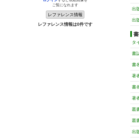
ログイン
すると表紙画像を
ご覧になれます
出
出
レファレンス情報は0件です
書
タ
書
書
著
書
著
叢
叢
出