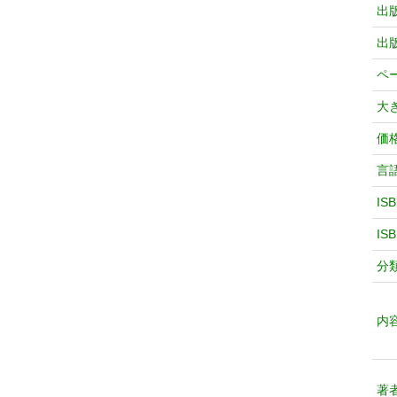
出
出
ペ
大
価
言
IS
IS
分
内
著