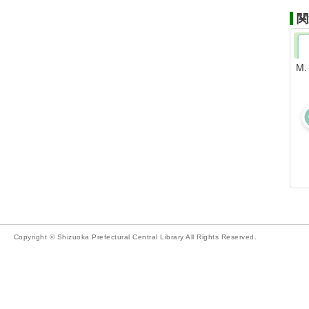
関
M
Copyright © Shizuoka Prefectural Central Library All Rights Reserved.