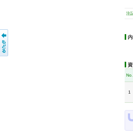
注
内
資
No.
1