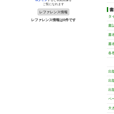
ログイン
すると表紙画像を
ご覧になれます
書
タ
レファレンス情報は0件です
書
書
書
各
出
出
出
ペ
大