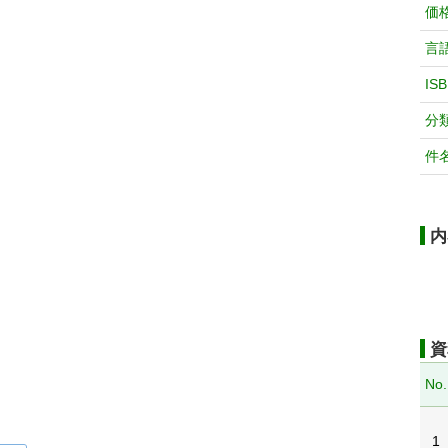
価
言
IS
分
件
内
資
No.
1