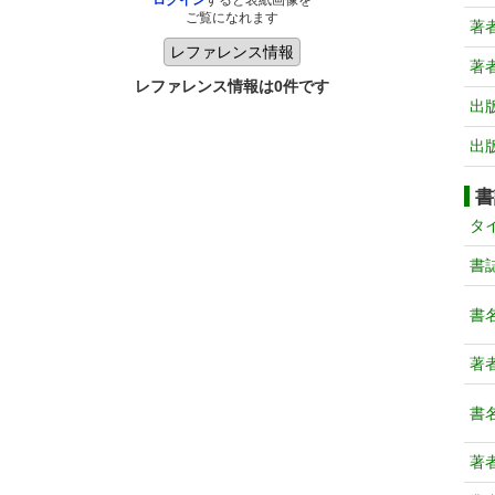
ログイン
すると表紙画像を
ご覧になれます
著
著
レファレンス情報は0件です
出
出
書
タ
書
書
著
書
著