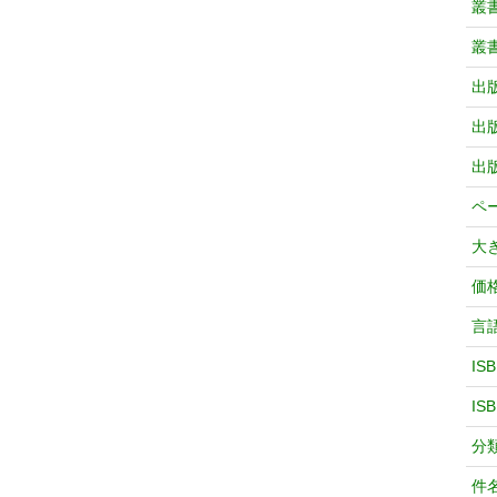
叢
叢
出
出
出
ペ
大
価
言
IS
IS
分
件