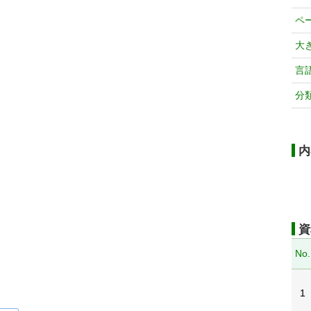
ペ
大
言
分
内
資
No.
1