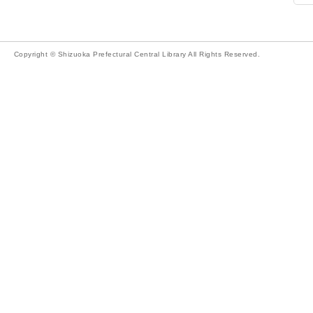
Copyright © Shizuoka Prefectural Central Library All Rights Reserved.