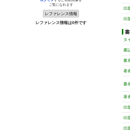
ログイン
すると表紙画像を
ご覧になれます
出
出
レファレンス情報は0件です
書
タ
書
書
著
書
著
出
出
出