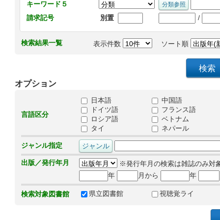
キーワード５
/
請求記号
別置
検索結果一覧
表示件数
ソート順
オプション
日本語
中国語
ドイツ語
フランス語
言語区分
ロシア語
ベトナム
タイ
ネパール
ジャンル指定
出版／発行年月
※発行年月の検索は雑誌のみ対
年
月から
年
県立図書館
視聴覚ライ
検索対象図書館