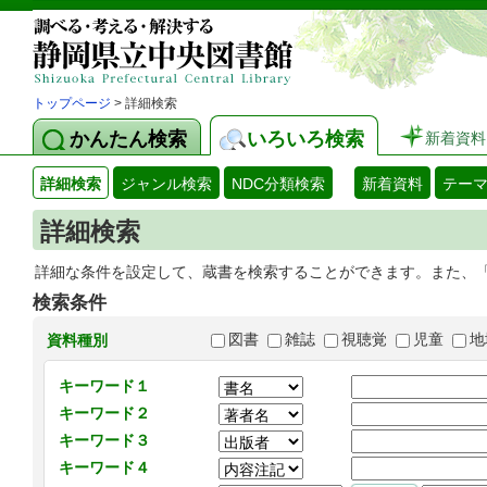
トップページ
> 詳細検索
かんたん検索
いろいろ検索
新着資料
詳細検索
ジャンル検索
NDC分類検索
新着資料
テー
詳細検索
詳細な条件を設定して、蔵書を検索することができます。また、
検索条件
図書
雑誌
視聴覚
児童
地
資料種別
キーワード１
キーワード２
キーワード３
キーワード４