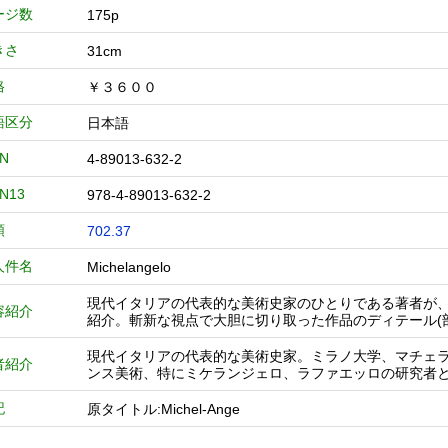
ージ数
175p
きさ
31cm
格
￥３６００
語区分
日本語
BN
4-89013-632-2
BN13
978-4-89013-632-2
類
702.37
人件名
Michelangelo
現代イタリアの代表的な美術史家のひとりである著者が
容紹介
紹介。斬新な視点で大胆に切り取った作品のディテール(
現代イタリアの代表的な美術史家。ミラノ大学、マチェ
者紹介
ンス美術、特にミケランジェロ、ラファエッロの研究者
記
原タイトル:Michel‐Ange