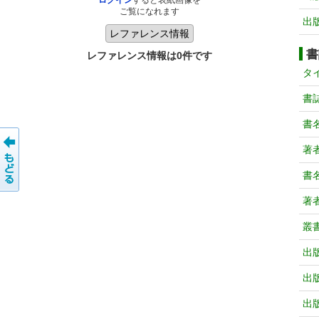
ログイン
すると表紙画像を
ご覧になれます
出
書
レファレンス情報は0件です
タ
書
書
著
書
著
叢
出
出
出