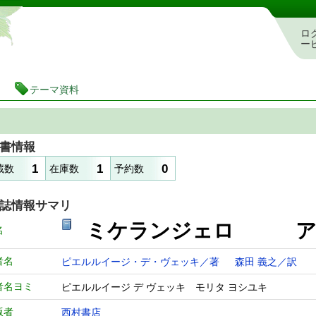
静岡県立図書館 蔵書検索・予約システム
ロ
ー
テーマ資料
書情報
1
1
0
蔵数
在庫数
予約数
誌情報サマリ
ミケランジェロ ア
名
者名
ピエルルイージ・デ・ヴェッキ／著
森田 義之／訳
者名ヨミ
ピエルルイージ デ ヴェッキ モリタ ヨシユキ
版者
西村書店