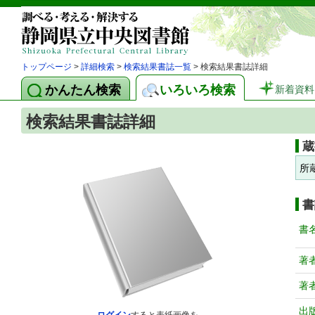
トップページ
>
詳細検索
>
検索結果書誌一覧
> 検索結果書誌詳細
かんたん検索
いろいろ検索
新着資料
検索結果書誌詳細
蔵
所
書
書
著
著
出