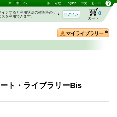
大
中
小
一般
かな
English
中文
한국어
0
グインすると利用状況の確認等のサ
ビスを利用できます。
カート
マイライブラリー
ート・ライブラリーBis