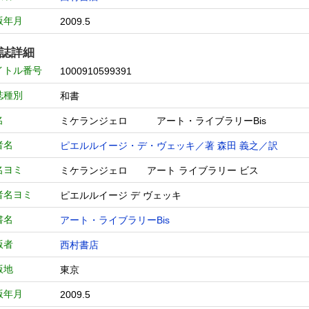
版年月
2009.5
誌詳細
イトル番号
1000910599391
誌種別
和書
名
ミケランジェロ アート・ライブラリーBis
者名
ピエルルイージ・デ・ヴェッキ／著
森田 義之／訳
名ヨミ
ミケランジェロ アート ライブラリー ビス
者名ヨミ
ピエルルイージ デ ヴェッキ
書名
アート・ライブラリーBis
版者
西村書店
版地
東京
版年月
2009.5