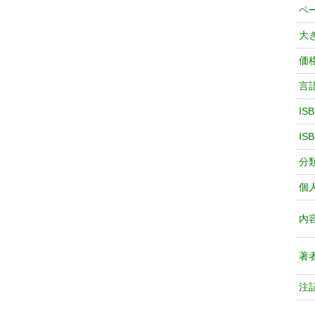
ペ
大
価
言
IS
IS
分
個
内
著
注