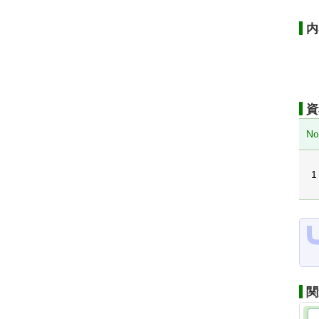
内
資
No
1
関