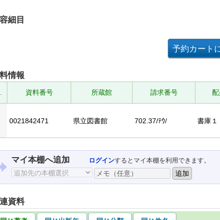
容細目
料情報
.
資料番号
所蔵館
請求番号
配
0021842471
県立図書館
702.37/ﾃｳ/
書庫１
マイ本棚へ追加
ログイン
するとマイ本棚を利用できます。
連資料