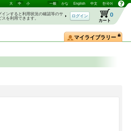
大
中
小
一般
かな
English
中文
한국어
0
グインすると利用状況の確認等のサ
ビスを利用できます。
カート
マイライブラリー