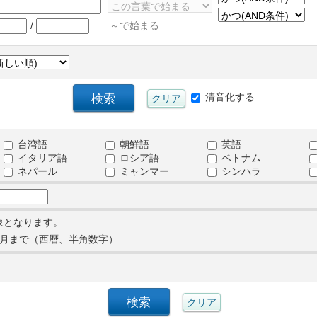
/
～で始まる
清音化する
台湾語
朝鮮語
英語
イタリア語
ロシア語
ベトナム
ネパール
ミャンマー
シンハラ
象となります。
月まで（西暦、半角数字）