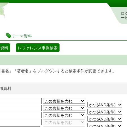
静岡県立図書館 蔵書検索・予約システム
ロ
ー
テーマ資料
マ資料
レファレンス事例検索
「書名」「著者名」をプルダウンすると検索条件が変更できます。
域資料