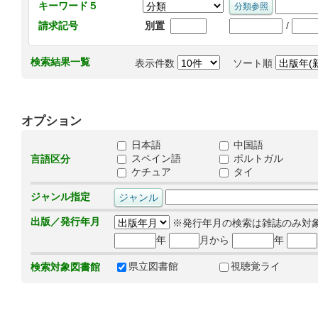
キーワード５
/
請求記号
別置
検索結果一覧
表示件数
ソート順
オプション
日本語
中国語
スペイン語
ポルトガル
言語区分
ケチュア
タイ
ジャンル指定
出版／発行年月
※発行年月の検索は雑誌のみ対
年
月から
年
県立図書館
視聴覚ライ
検索対象図書館