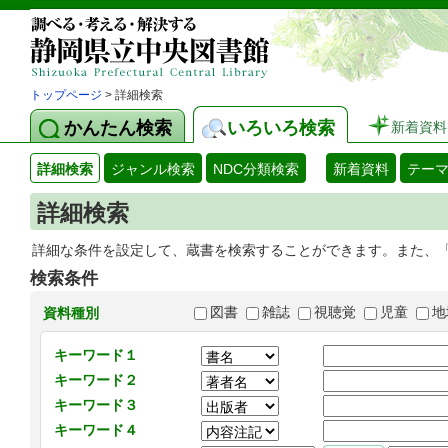
トップページ
> 詳細検索
かんたん検索
いろいろ検索
新着資料
詳細検索
ジャンル検索
NDC分類検索
新着資料
テー
詳細検索
詳細な条件を設定して、蔵書を検索することができます。また、
検索条件
図書
雑誌
視聴覚
児童
地
資料種別
キーワード１
キーワード２
キーワード３
キーワード４