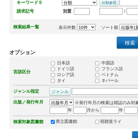
キーワード５
/
請求記号
別置
検索結果一覧
表示件数
ソート順
オプション
日本語
中国語
ドイツ語
フランス語
言語区分
ロシア語
ベトナム
タイ
ネパール
ジャンル指定
出版／発行年月
※発行年月の検索は雑誌のみ対
年
月から
年
県立図書館
視聴覚ライ
検索対象図書館