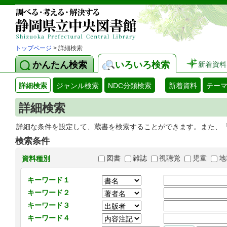
トップページ
> 詳細検索
かんたん検索
いろいろ検索
新着資料
詳細検索
ジャンル検索
NDC分類検索
新着資料
テー
詳細検索
詳細な条件を設定して、蔵書を検索することができます。また、
検索条件
図書
雑誌
視聴覚
児童
地
資料種別
キーワード１
キーワード２
キーワード３
キーワード４