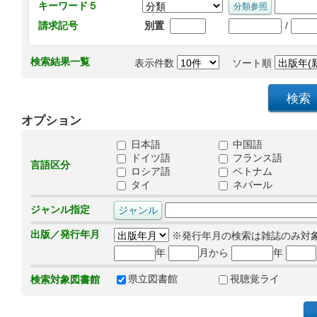
キーワード５
/
請求記号
別置
検索結果一覧
表示件数
ソート順
オプション
日本語
中国語
ドイツ語
フランス語
言語区分
ロシア語
ベトナム
タイ
ネパール
ジャンル指定
出版／発行年月
※発行年月の検索は雑誌のみ対
年
月から
年
県立図書館
視聴覚ライ
検索対象図書館