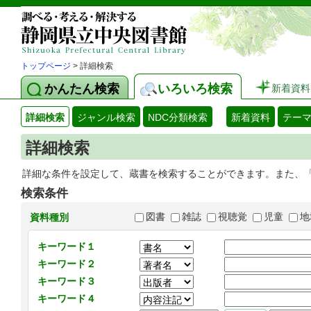
トップページ
> 詳細検索
かんたん検索
いろいろ検索
新着資料
詳細検索
ジャンル検索
NDC分類検索
新着資料
テー
詳細検索
詳細な条件を設定して、蔵書を検索することができます。また、
検索条件
図書
雑誌
視聴覚
児童
地
資料種別
キーワード１
キーワード２
キーワード３
キーワード４