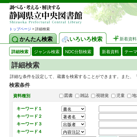
トップページ
> 詳細検索
かんたん検索
いろいろ検索
新着資料
詳細検索
ジャンル検索
NDC分類検索
新着資料
テー
詳細検索
詳細な条件を設定して、蔵書を検索することができます。また、
検索条件
図書
雑誌
視聴覚
児童
地
資料種別
キーワード１
キーワード２
キーワード３
キーワード４