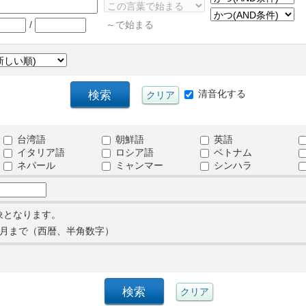
/
～で始まる
清音化する
台湾語
朝鮮語
英語
イタリア語
ロシア語
ベトナム
ネパール
ミャンマー
シンハラ
象となります。
月まで（西暦、半角数字）