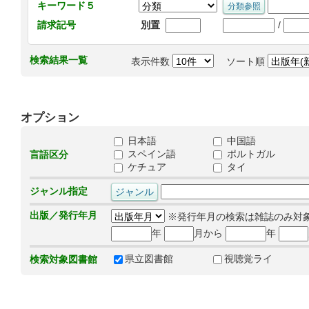
キーワード５
/
請求記号
別置
検索結果一覧
表示件数
ソート順
オプション
日本語
中国語
スペイン語
ポルトガル
言語区分
ケチュア
タイ
ジャンル指定
出版／発行年月
※発行年月の検索は雑誌のみ対
年
月から
年
県立図書館
視聴覚ライ
検索対象図書館