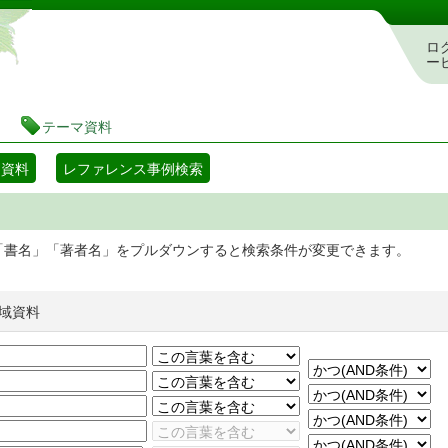
静岡県立図書館 蔵書検索・予約システム
ロ
ー
テーマ資料
マ資料
レファレンス事例検索
「書名」「著者名」をプルダウンすると検索条件が変更できます。
域資料