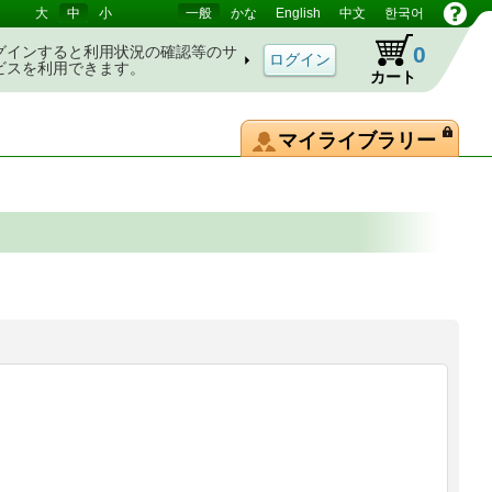
大
中
小
一般
かな
English
中文
한국어
0
グインすると利用状況の確認等のサ
ビスを利用できます。
カート
マイライブラリー